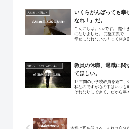
いくらがんばっても幸
人生楽しく面白く
なれ！』だ。
こんにちは。kazです。 超
になりました。 完璧主義で
幸せになれないの！って開き直っ
教員の休職、退職に関
負のループから抜けて楽になる
てほしい。
14年間の小学校教員を経て、
私なのですが心の中はいつも
それなりにできて、だから年々
本音に耳を傾ける。それは自分