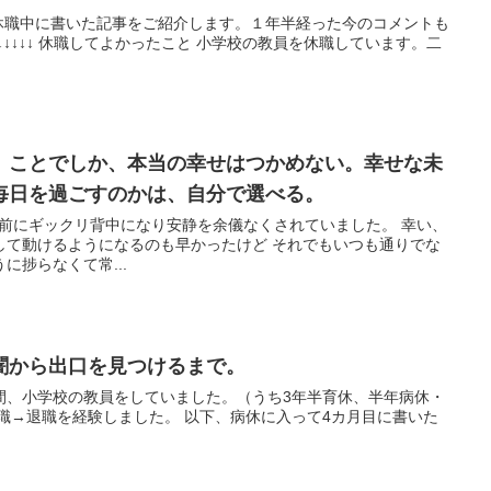
員休職中に書いた記事をご紹介します。１年半経った今のコメントも
↓↓↓↓↓↓ 休職してよかったこと 小学校の教員を休職しています。二
」ことでしか、本当の幸せはつかめない。幸せな未
毎日を過ごすのかは、自分で選べる。
週間前にギックリ背中になり安静を余儀なくされていました。 幸い、
して動けるようになるのも早かったけど それでもいつも通りでな
に捗らなくて常...
闇から出口を見つけるまで。
4年間、小学校の教員をしていました。（うち3年半育休、半年病休・
職→退職を経験しました。 以下、病休に入って4カ月目に書いた