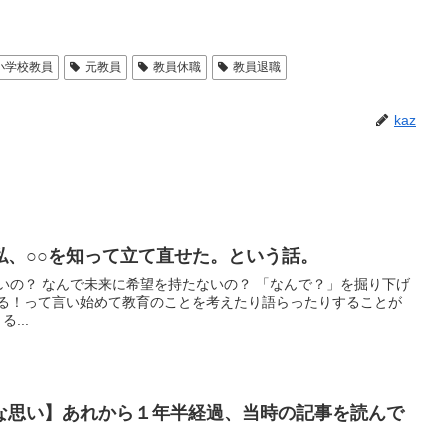
小学校教員
元教員
教員休職
教員退職
kaz
私、○○を知って立て直せた。という話。
いの？ なんで未来に希望を持たないの？ 「なんで？」を掘り下げ
くる！って言い始めて教育のことを考えたり語らったりすることが
...
な思い】あれから１年半経過、当時の記事を読んで