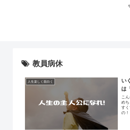
教員病休
い
人生楽しく面白く
は
こん
めち
すく
の！